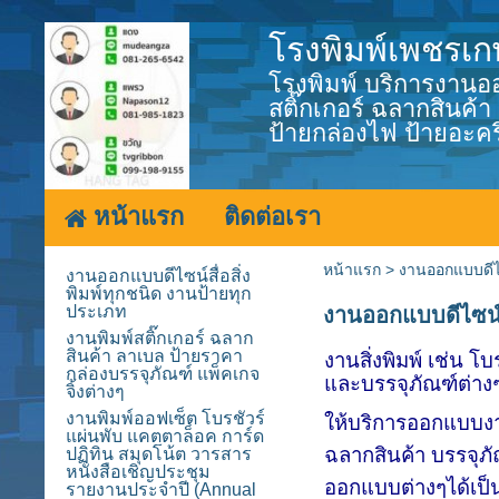
โรงพิมพ์เพชรเก
โรงพิมพ์ บริการงานออ
สติ๊กเกอร์ ฉลากสินค
ป้ายกล่องไฟ ป้ายอะคร
หน้าแรก
ติดต่อเรา
หน้าแรก
>
งานออกแบบดีไซ
งานออกแบบดีไซน์สื่อสิ่ง
พิมพ์ทุกชนิด งานป้ายทุก
ประเภท
งานออกแบบดีไซน์สื
งานพิมพ์สติ๊กเกอร์ ฉลาก
สินค้า ลาเบล ป้ายราคา
งานสิ่งพิมพ์ เช่น 
กล่องบรรจุภัณฑ์ แพ็คเกจ
และบรรจุภัณฑ์ต่างๆ
จิ้งต่างๆ
งานพิมพ์ออฟเซ็ต โบรชัวร์
ให้บริการออกแบบงา
แผ่นพับ แคตตาล็อค การ์ด
ฉลากสินค้า บรรจุภ
ปฏิทิน สมุดโน้ต วารสาร
หนังสือเชิญประชุม
ออกแบบต่างๆได้เป็
รายงานประจำปี (Annual