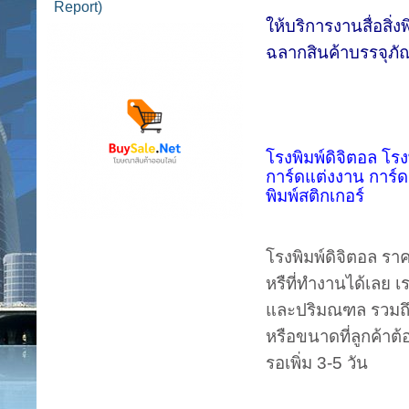
Report)
ให้บริการงานสื่อสิ่
ฉลากสินค้าบรรจุภัณ
โรงพิมพ์ดิจิตอล โรงพิมพ์ด่วน รับพิมพ์งานด่วน ราคาถูก พิมพ์โบรชัวร์ พิมพ์แผ่นพับ พิมพ์นามบัตรด่วน ไม่มีขั้นต่ำ พิมพ์
การ์ดแต่งงาน การ์ดงานปีใหม่ พิมพ์บัตรเชิญ ป้ายกระดาษ แฮงก์แท็ก พิมพ์กล่อง
พิมพ์สติกเกอร์
โรงพิมพ์ดิจิตอล ราคาถูก รับพิมพ์งานจำนวนน้อย ไม่มีขั้นต่ำ งานด่วน งานคุณภาพ ในราคาที่เหมาะสม สั่งปุ๊ป รอรับที่บ้าน
หรืที่ทำงานได้เลย เราจะใช้ไลน์แมนจัดส่งพร้อมเก็บเงินปลายทาง สำหรับลูกค้าที่ต้องการงานทันทีเฉพาะในเขตกรุงเทพ
และปริมณฑล รวมถึง EMS งานด่วนที่รับ พิมพ์โบรชัวร์ นามบัตร และสิ่งพิมพ์ที่ตัดขอ
หรือขนาดที่ลูกค้าต้องการ ส่วนงานพิมพ์ไดคัท คืองา
รอเพิ่ม 3-5 วัน