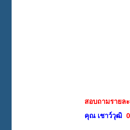
สอบถามรายละเอี
คุณ เชาว์วุฒิ
09